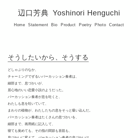
辺口芳典
Yoshinori Henguchi
Home
Statement
Bio
Product
Poetry
Photo
Contact
そうしたいから、そうする
どしゃぶりのなか、
チャーミングでずるいパーカッション奏者は、
細部まで、息づかいが、
居心地のいい恋愛小説のようだった。
パーカッション奏者が息を吐くと、
わたしも息を吐いていて、
まわりの植物が、わたしたちの息をそっと吸い込んだ。
パーカッション奏者はたくさんの息づかいを、
細部まで、画用紙に記入して、
寝ても覚めても、その指の関節も首筋も、
息づかいに変えて、パーカッション奏者の息づかいは、