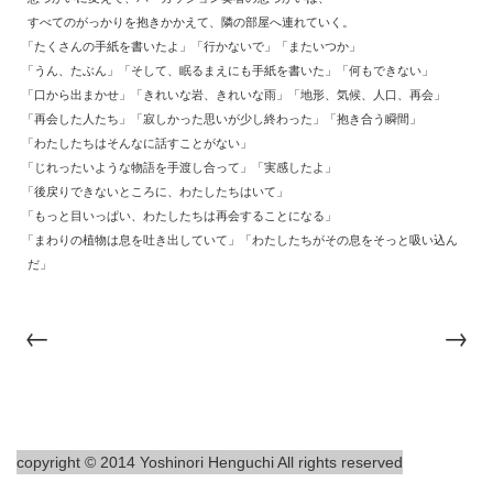
すべてのがっかりを抱きかかえて、隣の部屋へ連れていく。
「
たくさんの手紙を書いたよ」「行かないで」「またいつか」
「
うん、たぶん」「そして、眠るまえにも手紙を書いた」「何もできない」
「
口から出まかせ」「きれいな岩、きれいな雨」「地形、気候、人口、再会」
「
再会した人たち」「寂しかった思いが少し終わった」「抱き合う瞬間」
「
わたしたちはそんなに話すことがない」
「
じれったいような物語を手渡し合って」「実感したよ」
「
後戻りできないところに、わたしたちはいて」
「
もっと目いっぱい、わたしたちは再会することになる」
「
まわりの植物は息を吐き出していて」「わたしたちがその息をそっと吸い込ん
だ」
←
→
copyright © 2014 Yoshinori Henguchi All rights reserved