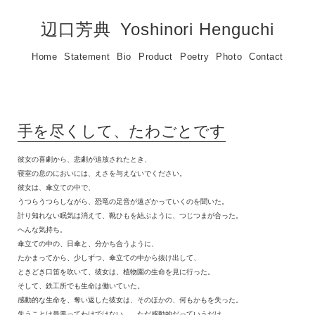
辺口芳典
Yoshinori Henguchi
Home
Statement
Bio
Product
Poetry
Photo
Contact
手を尽くして、たわごとです
彼女の喜劇から、悲劇が追放されたとき、
寝室の息のにおいには、えさを与えないでください。
彼女は、傘立ての中で、
うつらうつらしながら、恐竜の足音が遠ざかっていくのを聞いた。
計り知れない眠気は消えて、靴ひもを結ぶように、つじつまが合った。
へんな気持ち。
傘立ての中の、日傘と、分かち合うように、
たかまってから、少しずつ、傘立ての中から抜け出して、
ときどき口笛を吹いて、彼女は、植物園の生命を見に行った。
そして、鉄工所でも生命は働いていた。
感動的な生命を、奪い返した彼女は、そのほかの、何もかもを失った。
失うことは最悪ってわけではない。 ただ感動的だっていうだけ。